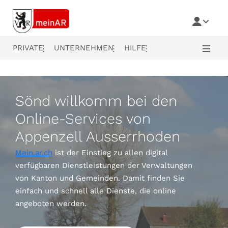
Seitenbereiche:
Zur Navigation
Zur Auswahl des Userprofils
Zur Bereichsnavigation
Zum Inhalt
Zu Login und Logout
Zur Metanavigation
Zum Ende des Dokuments
PRIVATE
UNTERNEHMEN
HILFE
Sönd willkomm bei den
Online-Services von
Appenzell Ausserrhoden
Mein.ar.ch
ist der Einstieg zu allen digital
verfügbaren Dienstleistungen der Verwaltungen
von Kanton und Gemeinden. Damit finden Sie
einfach und schnell alle Dienste, die online
angeboten werden.